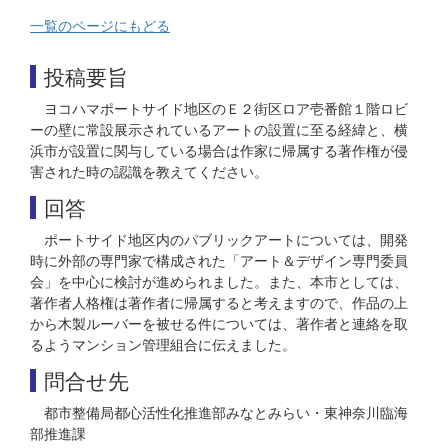
一覧のページにもどる
投稿要旨
ヨコハマポートサイド地区のＥ２街区ロア壱番館１階ロビ
ーの壁に常設展示されているアートの設置に至る経緯と、横
浜市が設置に関与している場合は作家に帰属する著作権が侵
害された時の認識を教えてください。
回答
ポートサイド地区内のパブリックアートについては、開発
時に外部の専門家で構成された「アート＆デザイン専門委員
会」を中心に検討が進められました。また、本市としては、
著作者人格権は著作者に帰属すると考えますので、作品の上
から木製ルーバーを被せる件については、著作者と連絡を取
るようマンション管理組合に伝えました。
問合せ先
都市整備局都心活性化推進部みなとみらい・東神奈川臨海
部推進課