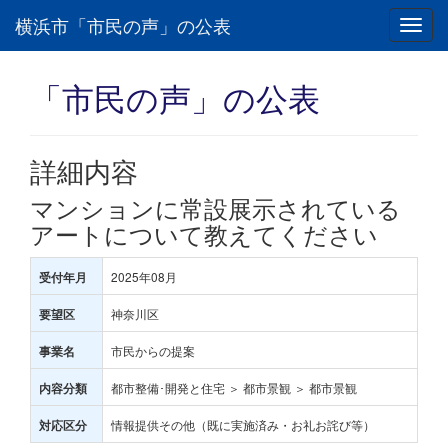
横浜市「市民の声」の公表
Toggl
navig
「市民の声」の公表
詳細内容
マンションに常設展示されている
アートについて教えてください
2025年08月
受付年月
神奈川区
要望区
市民からの提案
事業名
都市整備･開発と住宅 ＞ 都市景観 ＞ 都市景観
内容分類
情報提供その他（既に実施済み・お礼お詫び等）
対応区分