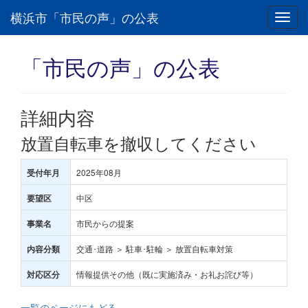
横浜市「市民の声」の公表
Toggl
navig
「市民の声」の公表
詳細内容
放置自転車を撤収してください
2025年08月
受付年月
中区
要望区
市民からの提案
事業名
交通･道路 ＞ 駐車･駐輪 ＞ 放置自転車対策
内容分類
情報提供その他（既に実施済み・お礼お詫び等）
対応区分
一覧のページにもどる