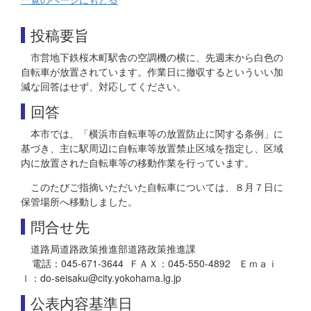
投稿要旨
市営地下鉄桜木町駅舎の空調機の横に、先週末から白色の
自転車が放置されています。作業日に撤収するといういい加
減な回答はせず、対応してください。
回答
本市では、「横浜市自転車等の放置防止に関する条例」に
基づき、主に駅周辺に自転車等放置禁止区域を指定し、区域
内に放置された自転車等の移動作業を行っています。
このたびご指摘いただいた自転車については、８月７日に
保管場所へ移動しました。
問合せ先
道路局道路政策推進部道路政策推進課
電話：045-671-3644 ＦＡＸ：045-550-4892 Ｅｍａｉ
ｌ：do-seisaku@city.yokohama.lg.jp
公表内容基準日