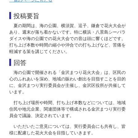
投稿要旨
夏の期間は、海の公園、横須賀、逗子、鎌倉で花火大会が
あり、週末が落ち着かないです。特に横浜・八景島シーパラ
ダイスや海の公園での花火大会での音は頭に響くほどです。
打ち上げ本数や時間の縮小や沖合での打ち上げなど、苦痛を
軽減する策を講じてください。
回答
海の公園で開催される「金沢まつり花火大会」は、区民の
心のふれあいを深め、地域の賑わい創出を目指すことを目的
に、金沢まつり実行委員会が主催し、金沢区役所が共催して
います。
打ち上げ場所や時間、打ち上げ本数などについては、地域
住民や地元企業、関連団体等で構成される金沢まつり実行委
員会で議論、決定されています。
いただいたご意見については、実行委員会にも共有し、皆
様に配慮した花火大会を目指していきます。