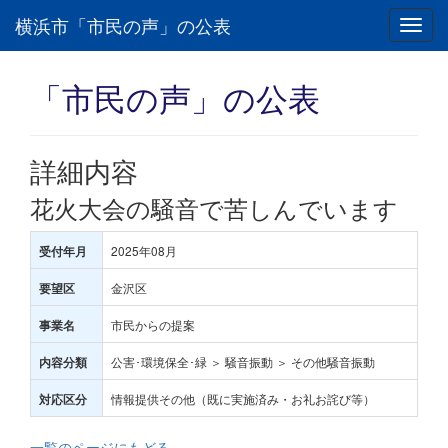
横浜市「市民の声」の公表
Toggl
navig
「市民の声」の公表
詳細内容
花火大会の騒音で苦しんでいます
2025年08月
受付年月
金沢区
要望区
市民からの提案
事業名
公害･環境保全･緑 ＞ 騒音振動 ＞ その他騒音振動
内容分類
情報提供その他（既に実施済み・お礼お詫び等）
対応区分
一覧のページにもどる