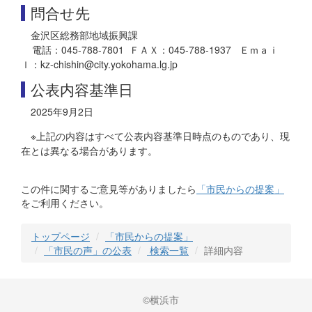
問合せ先
金沢区総務部地域振興課
電話：045-788-7801 ＦＡＸ：045-788-1937 Ｅｍａｉ
ｌ：kz-chishin@city.yokohama.lg.jp
公表内容基準日
2025年9月2日
※上記の内容はすべて公表内容基準日時点のものであり、現
在とは異なる場合があります。
この件に関するご意見等がありましたら
「市民からの提案」
をご利用ください。
トップページ
「市民からの提案」
「市民の声」の公表
検索一覧
詳細内容
©横浜市