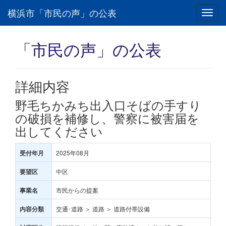
横浜市「市民の声」の公表
Toggl
navig
「市民の声」の公表
詳細内容
野毛ちかみち出入口そばの手すり
の破損を補修し、警察に被害届を
出してください
2025年08月
受付年月
中区
要望区
市民からの提案
事業名
交通･道路 ＞ 道路 ＞ 道路付帯設備
内容分類