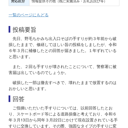
情報提供その他（既に実施済み・お礼お詫び等）
対応区分
一覧のページにもどる
投稿要旨
先日、野毛ちかみち出入口そばの手すりが約３年前から破
損したままで、修繕してほしい旨の投稿をしましたが、令和
６年３月に補修したとの回答が届きました。１年ずれている
と思います。
また、２回も手すりが壊されたことについて、警察署に被
害届は出しているのでしょうか。
破損した一部は撤去すべきで、壊れたままで放置するのは
おかしいと思います。
回答
ご指摘いただいた手すりについては、以前回答したとお
り、スケートボード等による道路損傷と考えており、令和６
年３月13日から同年３月22日にかけて現在設置されている手
すりに交換しています。その際、強固なタイプの手すりに変