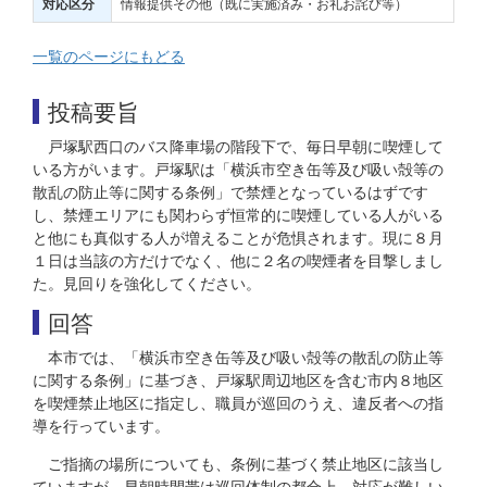
情報提供その他（既に実施済み・お礼お詫び等）
対応区分
一覧のページにもどる
投稿要旨
戸塚駅西口のバス降車場の階段下で、毎日早朝に喫煙して
いる方がいます。戸塚駅は「横浜市空き缶等及び吸い殻等の
散乱の防止等に関する条例」で禁煙となっているはずです
し、禁煙エリアにも関わらず恒常的に喫煙している人がいる
と他にも真似する人が増えることが危惧されます。現に８月
１日は当該の方だけでなく、他に２名の喫煙者を目撃しまし
た。見回りを強化してください。
回答
本市では、「横浜市空き缶等及び吸い殻等の散乱の防止等
に関する条例」に基づき、戸塚駅周辺地区を含む市内８地区
を喫煙禁止地区に指定し、職員が巡回のうえ、違反者への指
導を行っています。
ご指摘の場所についても、条例に基づく禁止地区に該当し
ていますが、早朝時間帯は巡回体制の都合上、対応が難しい