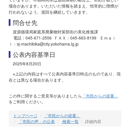
場合があります。いただいた情報を踏まえ、恒常的に喫煙が
行われないよう、巡回を継続していきます。
問合せ先
資源循環局家庭系廃棄物対策部街の美化推進課
電話：045-671-2556 ＦＡＸ：045-663-8199 Ｅｍａｉ
ｌ：sj-machibika@city.yokohama.lg.jp
公表内容基準日
2025年8月20日
※上記の内容はすべて公表内容基準日時点のものであり、現
在とは異なる場合があります。
この件に関するご意見等がありましたら
「市民からの提案」
をご利用ください。
トップページ
「市民からの提案」
「市民の声」の公表
検索一覧
詳細内容