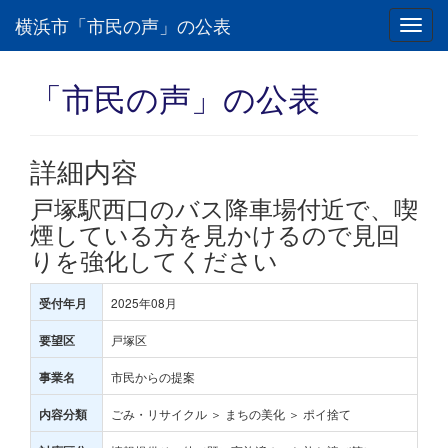
横浜市「市民の声」の公表
Toggl
navig
「市民の声」の公表
詳細内容
戸塚駅西口のバス降車場付近で、喫
煙している方を見かけるので見回
りを強化してください
2025年08月
受付年月
戸塚区
要望区
市民からの提案
事業名
ごみ・リサイクル ＞ まちの美化 ＞ ポイ捨て
内容分類