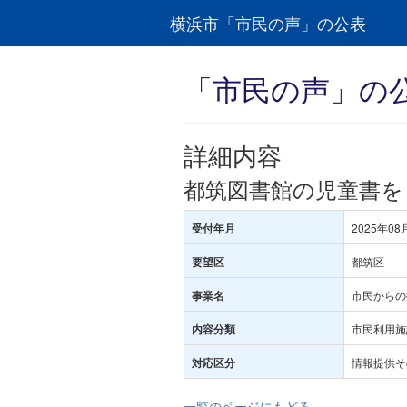
横浜市「市民の声」の公表
「市民の声」の
詳細内容
都筑図書館の児童書を
2025年08
受付年月
都筑区
要望区
市民からの
事業名
市民利用施
内容分類
情報提供そ
対応区分
一覧のページにもどる