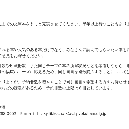
生までの文庫本をもっと充実させてください。半年以上待つこともあり
される本や人気のある本だけでなく、みなさんに読んでもらいたい本を
ご意見をお寄せください。
件数や所蔵冊数、また同じテーマの本の所蔵状況などを考慮しながら、
様の幅広いニーズに応えるため、同じ図書を複数購入することについて
ありますが、予約冊数を増やすことで同じ図書を希望する方をお待たせ
大などの課題があるため、予約冊数の上限は６冊としています。
営課
0052 Ｅｍａｉｌ：ky-libkocho-k@city.yokohama.lg.jp