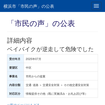
横浜市「市民の声」の公表
Toggl
navig
「市民の声」の公表
詳細内容
ベイバイクが逆走して危険でした
2025年07月
受付年月
中区
要望区
市民からの提案
事業名
交通･道路 ＞ 交通安全対策 ＞ その他交通安全対策
内容分類
情報提供その他（既に実施済み・お礼お詫び等）
対応区分
一覧のページにもどる