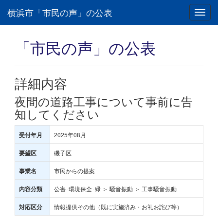
横浜市「市民の声」の公表
Toggl
navig
「市民の声」の公表
詳細内容
夜間の道路工事について事前に告
知してください
2025年08月
受付年月
磯子区
要望区
市民からの提案
事業名
公害･環境保全･緑 ＞ 騒音振動 ＞ 工事騒音振動
内容分類
情報提供その他（既に実施済み・お礼お詫び等）
対応区分