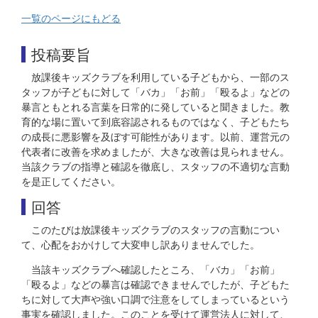
一覧のページにもどる
投稿要旨
放課後キッズクラブを利用している子どもから、一部のス
タッフが子どもに対して「バカ」「お前」「殴るよ」などの
暴言ともとれる言葉を日常的に発していると聞きました。教
育的な場に置いて到底容認されるものではなく、子どもたち
の成長に悪影響を及ぼす可能性があります。以前、運営元の
代表者に改善を求めましたが、大きな改善は見られません。
当該クラブの指導と確認を徹底し、スタッフの不適切な言動
を是正してください。
回答
このたびは放課後キッズクラブのスタッフの言動につい
て、心配をおかけして大変申し訳ありませんでした。
当該キッズクラブへ確認したところ、「バカ」「お前」
「殴るよ」などの暴言は確認できませんでしたが、子どもた
ちに対して大声や強い口調で注意をしてしまっているという
事実を確認しました。このことを受けて運営法人に対して、