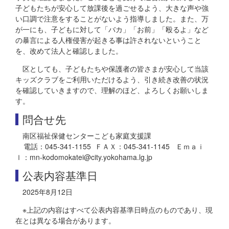
子どもたちが安心して放課後を過ごせるよう、大きな声や強
い口調で注意をすることがないよう指導しました。また、万
が一にも、子どもに対して「バカ」「お前」「殴るよ」など
の暴言による人権侵害が起きる事は許されないということ
を、改めて法人と確認しました。
区としても、子どもたちや保護者の皆さまが安心して当該
キッズクラブをご利用いただけるよう、引き続き改善の状況
を確認していきますので、理解のほど、よろしくお願いしま
す。
問合せ先
南区福祉保健センターこども家庭支援課
電話：045-341-1155 ＦＡＸ：045-341-1145 Ｅｍａｉ
ｌ：mn-kodomokatei@city.yokohama.lg.jp
公表内容基準日
2025年8月12日
※上記の内容はすべて公表内容基準日時点のものであり、現
在とは異なる場合があります。