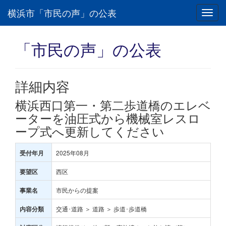
横浜市「市民の声」の公表
Toggl
navig
「市民の声」の公表
詳細内容
横浜西口第一・第二歩道橋のエレベ
ーターを油圧式から機械室レスロ
ープ式へ更新してください
2025年08月
受付年月
西区
要望区
市民からの提案
事業名
交通･道路 ＞ 道路 ＞ 歩道･歩道橋
内容分類