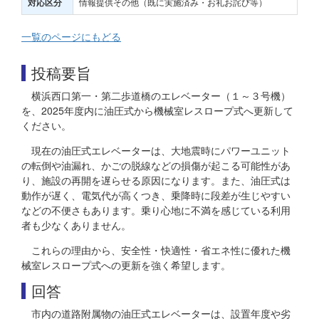
情報提供その他（既に実施済み・お礼お詫び等）
対応区分
一覧のページにもどる
投稿要旨
横浜西口第一・第二歩道橋のエレベーター（１～３号機）
を、2025年度内に油圧式から機械室レスロープ式へ更新して
ください。
現在の油圧式エレベーターは、大地震時にパワーユニット
の転倒や油漏れ、かごの脱線などの損傷が起こる可能性があ
り、施設の再開を遅らせる原因になります。また、油圧式は
動作が遅く、電気代が高くつき、乗降時に段差が生じやすい
などの不便さもあります。乗り心地に不満を感じている利用
者も少なくありません。
これらの理由から、安全性・快適性・省エネ性に優れた機
械室レスロープ式への更新を強く希望します。
回答
市内の道路附属物の油圧式エレベーターは、設置年度や劣