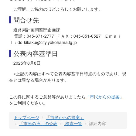
ご理解、ご協力のほどよろしくお願いします。
問合せ先
道路局計画調整部企画課
電話：045-671-2777 ＦＡＸ：045-651-6527 Ｅｍａｉ
ｌ：do-kikaku@city.yokohama.lg.jp
公表内容基準日
2025年8月8日
※上記の内容はすべて公表内容基準日時点のものであり、現
在とは異なる場合があります。
この件に関するご意見等がありましたら
「市民からの提案」
をご利用ください。
トップページ
「市民からの提案」
「市民の声」の公表
検索一覧
詳細内容