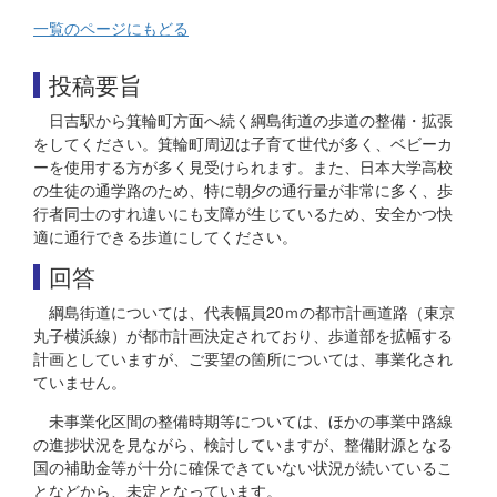
一覧のページにもどる
投稿要旨
日吉駅から箕輪町方面へ続く綱島街道の歩道の整備・拡張
をしてください。箕輪町周辺は子育て世代が多く、ベビーカ
ーを使用する方が多く見受けられます。また、日本大学高校
の生徒の通学路のため、特に朝夕の通行量が非常に多く、歩
行者同士のすれ違いにも支障が生じているため、安全かつ快
適に通行できる歩道にしてください。
回答
綱島街道については、代表幅員20ｍの都市計画道路（東京
丸子横浜線）が都市計画決定されており、歩道部を拡幅する
計画としていますが、ご要望の箇所については、事業化され
ていません。
未事業化区間の整備時期等については、ほかの事業中路線
の進捗状況を見ながら、検討していますが、整備財源となる
国の補助金等が十分に確保できていない状況が続いているこ
となどから、未定となっています。