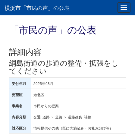
横浜市「市民の声」の公表
Toggl
navig
「市民の声」の公表
詳細内容
綱島街道の歩道の整備・拡張をし
てください
2025年08月
受付年月
港北区
要望区
市民からの提案
事業名
交通･道路 ＞ 道路 ＞ 道路改良･補修
内容分類
情報提供その他（既に実施済み・お礼お詫び等）
対応区分