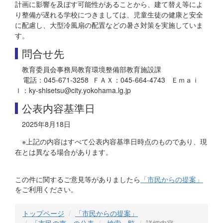
計画に影響を及ぼす可能性があることから、建て替え等によ
り整備が遅れる学校につきましては、児童生徒の健康と安全
に配慮し、大型冷風扇の配置などの暑さ対策を実施していま
す。
問合せ先
教育委員会事務局教育環境整備部教育施設課
電話：045-671-3258 ＦＡＸ：045-664-4743 Ｅｍａｉ
ｌ：ky-shisetsu@city.yokohama.lg.jp
公表内容基準日
2025年8月18日
※上記の内容はすべて公表内容基準日時点のものであり、現
在とは異なる場合があります。
この件に関するご意見等がありましたら
「市民からの提案」
をご利用ください。
トップページ
「市民からの提案」