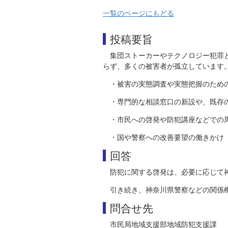
一覧のページにもどる
投稿要旨
集団ストーカーやテクノロジー犯罪
らず、多くの被害者が孤立しています
・被害の実態調査や実態把握のため
・専門的な相談窓口の新設や、既存
・市民への啓発や防犯講座などでの
・国や警察への改善要望の働きかけ
回答
防犯に関する啓発は、必要に応じて
引き続き、神奈川県警察などの関係
問合せ先
市民局地域支援部地域防犯支援課