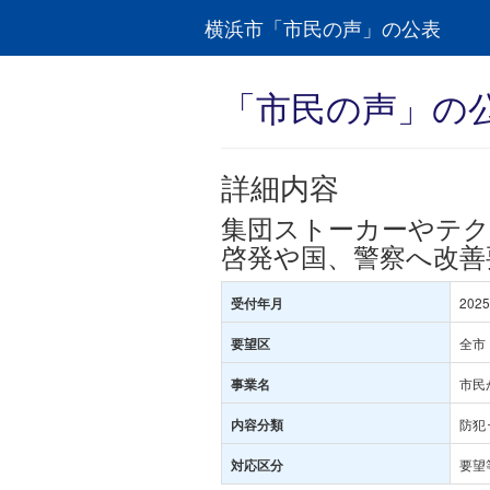
横浜市「市民の声」の公表
「市民の声」の
詳細内容
集団ストーカーやテク
啓発や国、警察へ改善
202
受付年月
全市
要望区
市民
事業名
防犯
内容分類
要望
対応区分