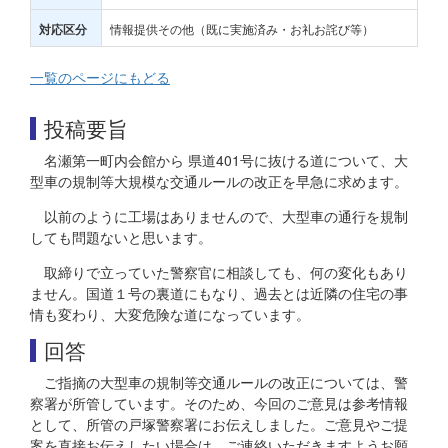
情報提供その他（既に実施済み・お礼お詫び等）
対応区分
一覧のページにもどる
投稿要旨
名瀬第一町内会館から 県道401号に抜ける道について、大
型車の規制等大規模な交通ルールの改正を早急に求めます。
以前のように工場はありませんので、大型車の通行を規制
しても問題ないと思います。
取締りで立っていた警察官に相談しても、何の変化もあり
ません。国道１号の裏道にもなり、過去とは近隣の住宅の事
情も変わり、大変危険な道になっています。
回答
ご指摘の大型車の規制等交通ルールの改正については、警
察署が所管しています。そのため、今回のご意見は参考情報
として、所管の戸塚警察署にお伝えしました。ご意見やご提
案を直接お伝えしたい場合は、ご連絡いただきますようお願