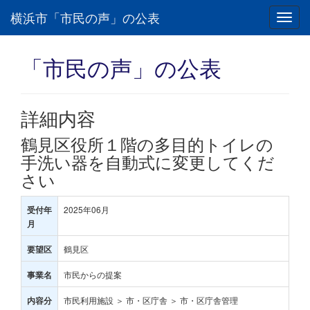
横浜市「市民の声」の公表
Toggl
navig
「市民の声」の公表
詳細内容
鶴見区役所１階の多目的トイレの
手洗い器を自動式に変更してくだ
さい
2025年06月
受付年
月
鶴見区
要望区
市民からの提案
事業名
市民利用施設 ＞ 市・区庁舎 ＞ 市・区庁舎管理
内容分