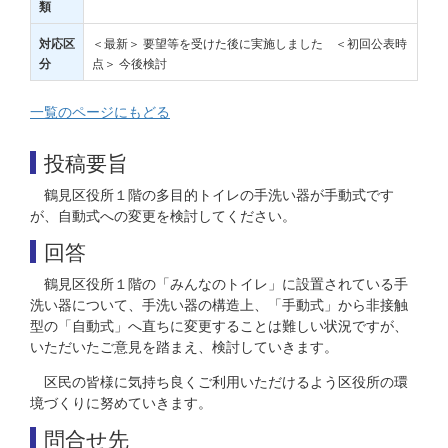
類
＜最新＞ 要望等を受けた後に実施しました ＜初回公表時
対応区
点＞ 今後検討
分
一覧のページにもどる
投稿要旨
鶴見区役所１階の多目的トイレの手洗い器が手動式です
が、自動式への変更を検討してください。
回答
鶴見区役所１階の「みんなのトイレ」に設置されている手
洗い器について、手洗い器の構造上、「手動式」から非接触
型の「自動式」へ直ちに変更することは難しい状況ですが、
いただいたご意見を踏まえ、検討していきます。
区民の皆様に気持ち良くご利用いただけるよう区役所の環
境づくりに努めていきます。
問合せ先