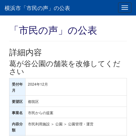
横浜市「市民の声」の公表
Toggl
navig
「市民の声」の公表
詳細内容
葛が谷公園の舗装を改修してくだ
さい
2024年12月
受付年
月
都筑区
要望区
市民からの提案
事業名
市民利用施設 ＞ 公園 ＞ 公園管理・運営
内容分
類