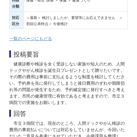
内容
分類
＜最新＞ 検討しましたが、要望等にお応えできません ＜
対応
初回公表時点＞ 今後検討
区分
一覧のページにもどる
投稿要旨
健康診断や検診を全く受診しない家族や知人のため、人間
ドックやがん検診を誕生日プレゼントとして贈りたいです。
その際の費用は事前に支払えるような制度を検討してくださ
い。予約券を先に発行してしまうと後日費用のずれや期限切
れ等の問題が発生するため、予約確定後に発行すべきと考え
ます。市民の健康管理に有効であると考えますので、市立３
病院での実施をお願いします。
回答
市立３病院では、現在のところ、人間ドックやがん検診の
費用の事前払いについては対応をしていませんが、今回いた
だいたご意見を参考にさせていただき、今後課題を整理し、