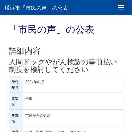
横浜市「市民の声」の公表
Toggl
navig
「市民の声」の公表
詳細内容
人間ドックやがん検診の事前払い
制度を検討してください
2024年01月
受付
年月
全市
要望
区
市民からの提案
事業
名
保健・衛生･医療 ＞ 保健 ＞ 健康づくり