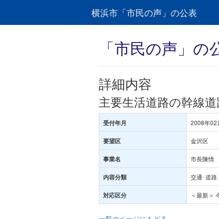
横浜市「市民の声」の公表
「市民の声」の
詳細内容
主要生活道路の幹線道
2008年02
受付年月
金沢区
要望区
市長陳情
事業名
交通･道路
内容分類
＜最新＞ 
対応区分
一覧のページにもどる