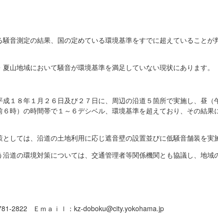
る騒音測定の結果、国の定めている環境基準をすでに超えていることが
・夏山地域において騒音が環境基準を満足していない現状にあります。
平成１８年１月２６日及び２７日に、周辺の沿道５箇所で実施し、昼（
前６時）の時間帯で１～６デシベル、環境基準を超えており、その結果
策としては、沿道の土地利用に応じ遮音壁の設置並びに低騒音舗装を実
う沿道の環境対策については、交通管理者等関係機関とも協議し、地域
-2822 Ｅｍａｉｌ：kz-doboku@city.yokohama.jp