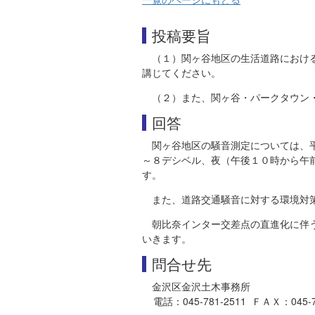
投稿要旨
（１）関ヶ谷地区の生活道路におけ
講じてください。
（２）また、関ヶ谷・パークタウン
回答
関ヶ谷地区の騒音測定については、
～８デシベル、夜（午後１０時から午
す。
また、道路交通騒音に対する環境対
朝比奈インター交差点の直進化に伴
いきます。
問合せ先
金沢区金沢土木事務所
電話：045-781-2511 ＦＡＸ：045-781