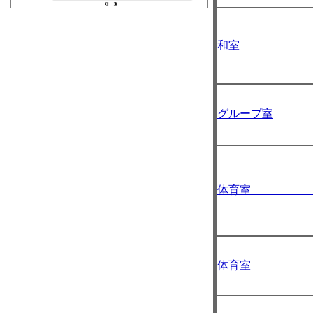
和室
グループ室
体育室 A
体育室 B