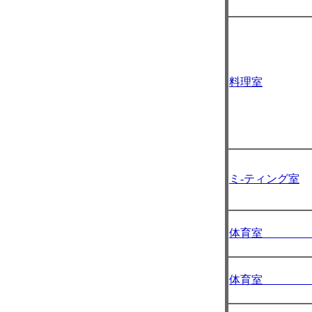
料理室
ミ-ティング室
体育室 
体育室 