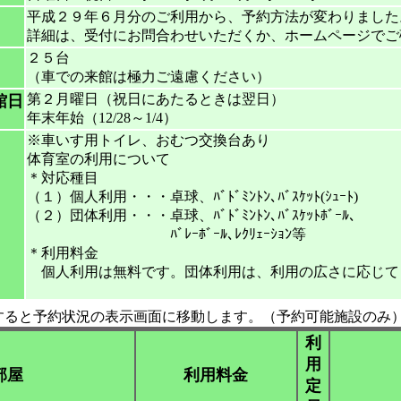
平成２９年６月分のご利用から、予約方法が変わりました
詳細は、受付にお問合わせいただくか、ホームページでご
２５台
（車での来館は極力ご遠慮ください）
第２月曜日（祝日にあたるときは翌日）
館日
年末年始（12/28～1/4）
※車いす用トイレ、おむつ交換台あり
体育室の利用について
＊対応種目
（１）個人利用・・・卓球、ﾊﾞﾄﾞﾐﾝﾄﾝ､ﾊﾞｽｹｯﾄ(ｼｭｰﾄ)
（２）団体利用・・・卓球、ﾊﾞﾄﾞﾐﾝﾄﾝ､ﾊﾞｽｹｯﾄﾎﾞｰﾙ､
ﾊﾞﾚｰﾎﾞｰﾙ､ﾚｸﾘｪｰｼｮﾝ等
＊利用料金
個人利用は無料です。団体利用は、利用の広さに応じて
すると予約状況の表示画面に移動します。（予約可能施設のみ
利
用
部屋
利用料金
定