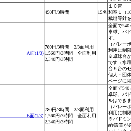
１０畳
450円/3時間
15名
和室１（1
裁縫等針
全面で54
卓球、バ
す。
（バレーボ
780円/3時間 2/3面利用
利用に制
面(1/3)
1,560円/3時間 全面利用
※卓球台が
2,340円/3時間
です（水
台５台の
個人・団
ページに
全面で54
卓球、バ
ルはでき
（バレーボ
780円/3時間 2/3面利用
利用に制
面(1/3)
1,560円/3時間 全面利用
※バドミ
2,340円/3時間
納/設置が