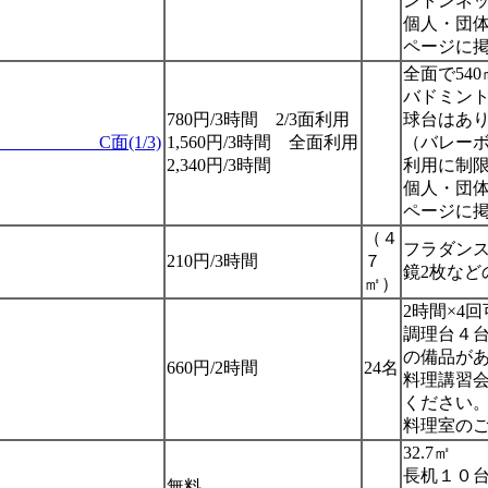
ントンネ
個人・団
ページに
全面で54
バドミン
780円/3時間 2/3面利用
球台はあ
面(1/3)
1,560円/3時間 全面利用
（バレーボ
2,340円/3時間
利用に制
個人・団
ページに
（４
フラダン
210円/3時間
７
鏡2枚など
㎡）
2時間×4回
調理台４
の備品が
660円/2時間
24名
料理講習
ください
料理室の
32.7㎡
長机１０
無料