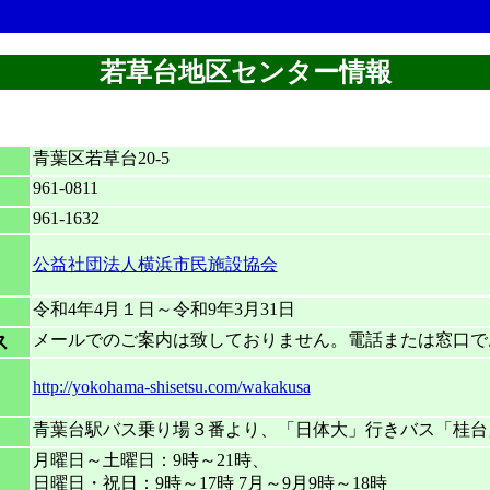
若草台地区センター情報
青葉区若草台20-5
961-0811
961-1632
公益社団法人横浜市民施設協会
令和4年4月１日～令和9年3月31日
メールでのご案内は致しておりません。電話または窓口で
ス
http://yokohama-shisetsu.com/wakakusa
青葉台駅バス乗り場３番より、「日体大」行きバス「桂台
月曜日～土曜日：9時～21時、
日曜日・祝日：9時～17時 7月～9月9時～18時