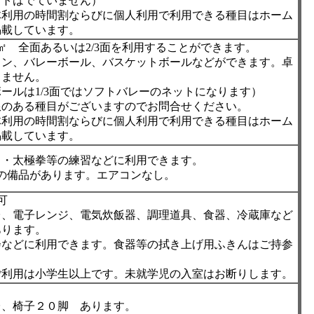
ットはでていません）
体利用の時間割ならびに個人利用で利用できる種目はホーム
掲載しています。
0㎡ 全面あるいは2/3面を利用することができます。
トン、バレーボール、バスケットボールなどができます。卓
りません。
ールは1/3面ではソフトバレーのネットになります）
限のある種目がございますのでお問合せください。
体利用の時間割ならびに個人利用で利用できる種目はホーム
掲載しています。
ス・太極拳等の練習などに利用できます。
の備品があります。エアコンなし。
可
台、電子レンジ、電気炊飯器、調理道具、食器、冷蔵庫など
あります。
会などに利用できます。食器等の拭き上げ用ふきんはご持参
。
ご利用は小学生以上です。未就学児の入室はお断りします。
台、椅子２０脚 あります。