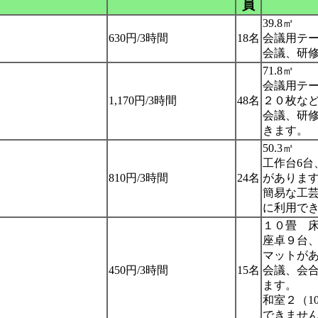
員
39.8㎡
630円/3時間
18名
会議用テー
会議、研
71.8㎡
会議用テー
1,170円/3時間
48名
２０枚な
会議、研修
きます。
50.3㎡
工作台6台
810円/3時間
24名
がありま
簡易な工
に利用で
１０畳 
座卓９台
マットが
450円/3時間
15名
会議、会
ます。
和室２（1
できませ