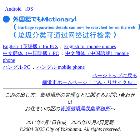
Android
iOS
English（英語版）for PCs
,
English for mobile phones
中文簡体（中国語版）PC
,
中文簡体（中国語版）mobile
phone
ハングル PC
,
ハングル mobile phone
ページトップに戻る
横浜市ホームページ「ごみ・リサイクル」
ごみの出し方、集積場所の管理などに関するお問い合わせ
は
お住まいの区の
資源循環局収集事務所
へ
2011年4月1日作成 2025年07月3日更新
©2004-2025 City of Yokohama. All rights reserved.