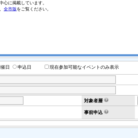
中心に掲載しています。
、
全市版
をご覧ください。
開催日
申込日
現在参加可能なイベントのみ表示
対象者層
事前申込