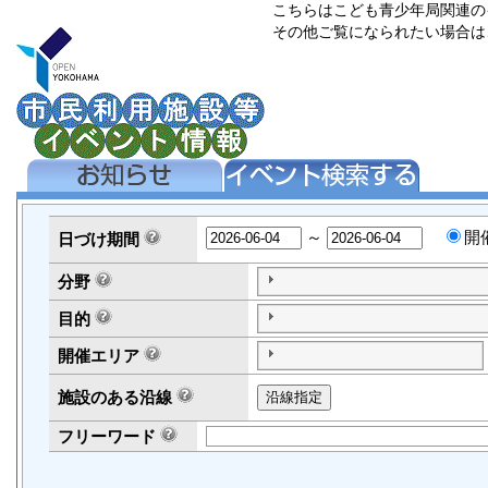
こちらはこども青少年局関連の
その他ご覧になられたい場合は
～
開
日づけ
期間
分野
目的
開催エリア
施設のある沿線
フリーワード