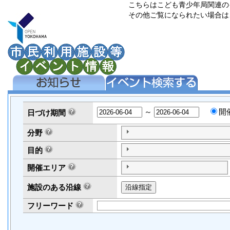
こちらはこども青少年局関連の
その他ご覧になられたい場合は
～
開
日づけ
期間
分野
目的
開催エリア
施設のある沿線
フリーワード