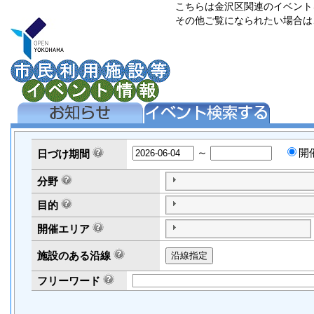
こちらは金沢区関連のイベント
その他ご覧になられたい場合は
～
開
日づけ
期間
分野
目的
開催エリア
施設のある沿線
フリーワード