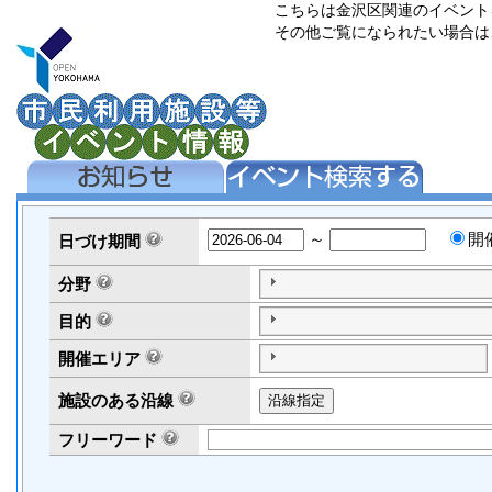
こちらは金沢区関連のイベント
その他ご覧になられたい場合は
～
開
日づけ
期間
分野
目的
開催エリア
施設のある沿線
フリーワード