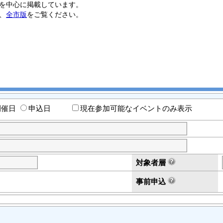
を中心に掲載しています。
、
全市版
をご覧ください。
開催日
申込日
現在参加可能なイベントのみ表示
対象者層
事前申込