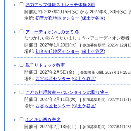
筋力アップ健康ストレッチ体操 3期
場所:
初音が丘地区センター
(
保土ケ谷区
)
アコーディオンにのせて 冬
なつかしい歌をうたいましょう～アコーディオン奏者
開催日: 2027年1月20日(水)
[ 参加募集期間: 20
場所:
初音が丘地区センター
(
保土ケ谷区
)
親子リトミック教室
開催日: 2027年2月5日(金)
[ 参加募集期間: 202
場所:
西谷地区センター
(
保土ケ谷区
)
こども料理教室～バレンタインの贈り物～
開催日: 2027年2月11日(木)
[ 参加募集期間: 20
場所:
西谷地区センター
(
保土ケ谷区
)
ふれあい西谷寄席
開催日: 2027年2月13日(土)
[ 参加募集期間: 20