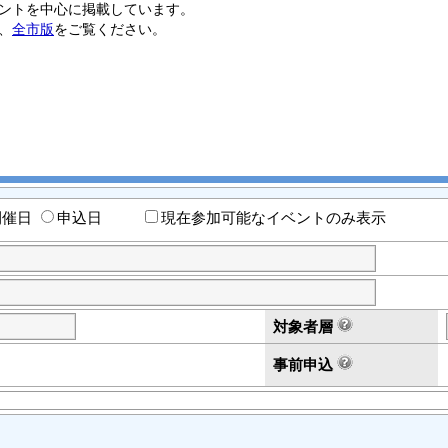
ントを中心に掲載しています。
、
全市版
をご覧ください。
開催日
申込日
現在参加可能なイベントのみ表示
対象者層
事前申込