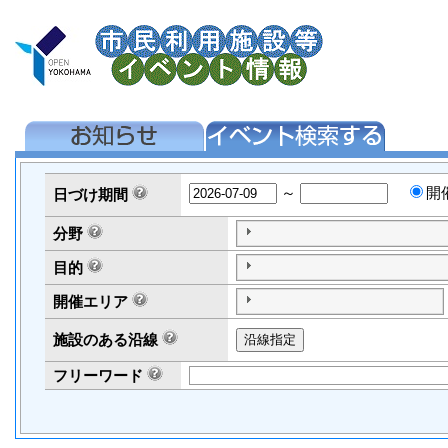
～
開
日づけ
期間
分野
目的
開催エリア
施設のある沿線
フリーワード