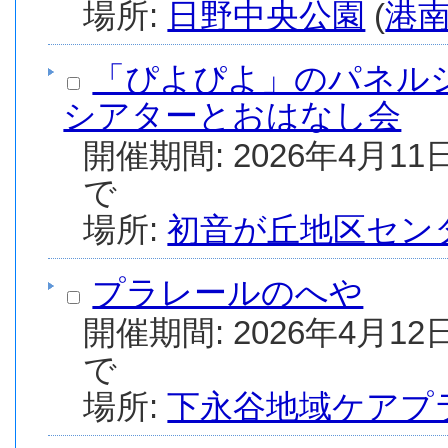
場所:
日野中央公園
(
港
「ぴよぴよ」のパネル
シアターとおはなし会
開催期間: 2026年4月11日
で
場所:
初音が丘地区セン
プラレールのへや
開催期間: 2026年4月12日
で
場所:
下永谷地域ケアプ