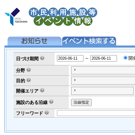
～
開
日づけ
期間
分野
目的
開催エリア
施設のある沿線
フリーワード