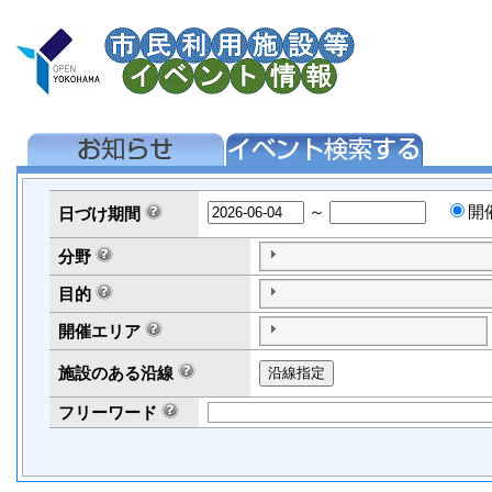
～
開
日づけ
期間
分野
目的
開催エリア
施設のある沿線
フリーワード