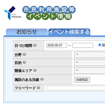
～
日づけ
期間
分野
目的
開催エリア
施設のある沿線
フリーワード