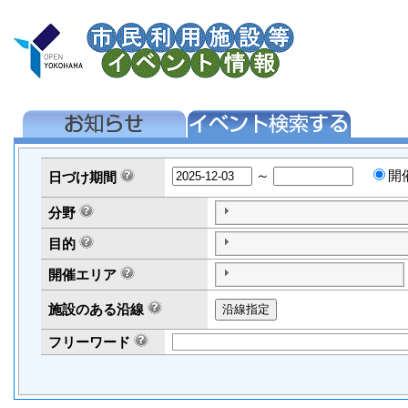
～
開
日づけ
期間
分野
目的
開催エリア
施設のある沿線
フリーワード