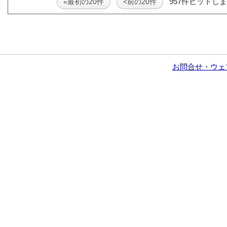
957件ヒットしま
«最初の20件
<前の20件
お問合せ・ウェ