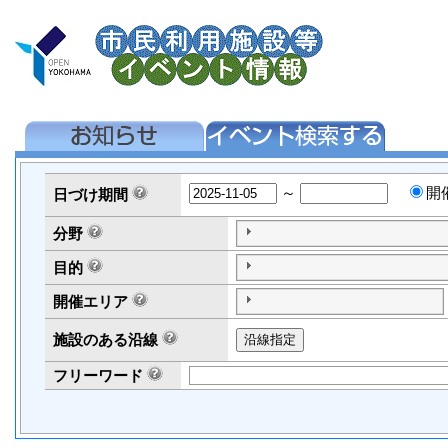
～
開
日づけ
期間
分野
目的
開催エリア
施設のある沿線
フリーワード