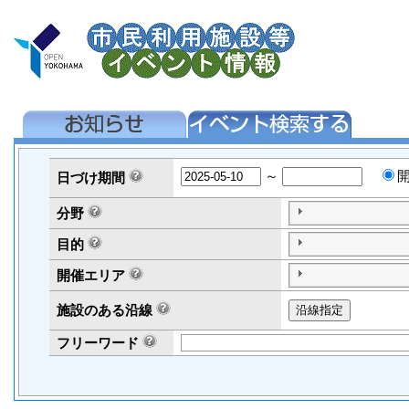
～
日づけ
期間
分野
目的
開催エリア
施設のある沿線
フリーワード