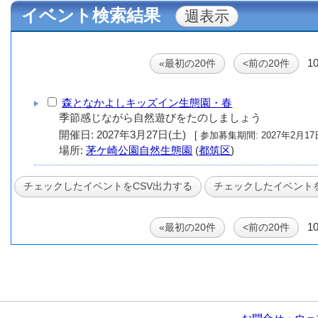
イベント検索結果
1
«最初の20件
<前の20件
森となかよしキッズイン生態園・春
季節感じながら自然遊びをたのしましょう
開催日: 2027年3月27日(土)
[ 参加募集期間: 20
場所:
茅ケ崎公園自然生態園
(
都筑区
)
1
«最初の20件
<前の20件