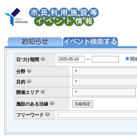
～
開
日づけ
期間
分野
目的
開催エリア
施設のある沿線
フリーワード