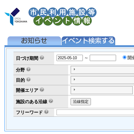
～
開
日づけ
期間
分野
目的
開催エリア
施設のある沿線
フリーワード