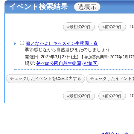
イベント検索結果
1
«最初の20件
<前の20件
森となかよしキッズイン生態園・春
季節感じながら自然遊びをたのしましょう
開催日: 2027年3月27日(土)
[ 参加募集期間: 20
場所:
茅ケ崎公園自然生態園
(
都筑区
)
1
«最初の20件
<前の20件