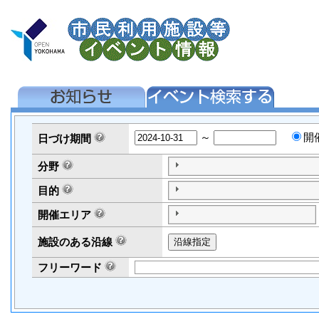
～
開
日づけ
期間
分野
目的
開催エリア
施設のある沿線
フリーワード